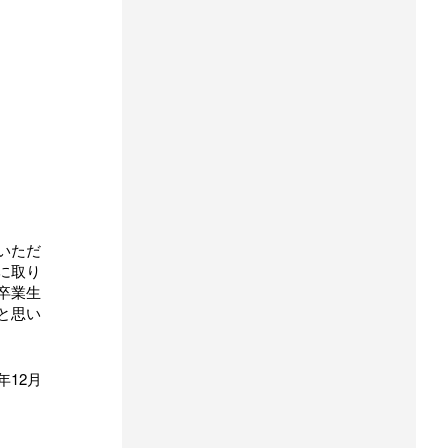
いただ
に取り
卒業生
と思い
年12月