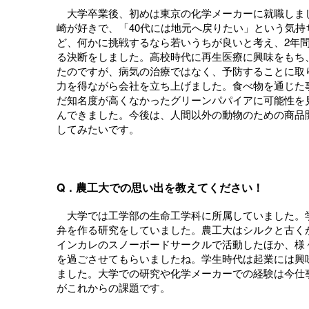
大学卒業後、初めは東京の化学メーカーに就職しま
崎が好きで、「40代には地元へ戻りたい」という気持
ど、何かに挑戦するなら若いうちが良いと考え、2年
る決断をしました。高校時代に再生医療に興味をもち
たのですが、病気の治療ではなく、予防することに取
力を得ながら会社を立ち上げました。食べ物を通じた
だ知名度が高くなかったグリーンパパイアに可能性を
んできました。今後は、人間以外の動物のための商品
してみたいです。
Q．農工大での思い出を教えてください！
大学では工学部の生命工学科に所属していました。
弁を作る研究をしていました。農工大はシルクと古く
インカレのスノーボードサークルで活動したほか、様
を過ごさせてもらいましたね。学生時代は起業には興
ました。大学での研究や化学メーカーでの経験は今仕
がこれからの課題です。