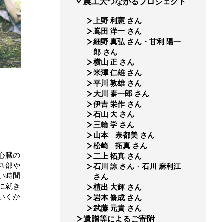
農工大つながるプロジェクト
上野 利憲 さん
嶌田 洋一 さん
細野 真弘 さん・甘利 陽一
郎 さん
横山 正 さん
米澤 仁雄 さん
平川 敦雄 さん
大川 泰一郎 さん
伊吉 栄作 さん
石山 大 さん
三輪 学 さん
山本 奈都美 さん
松崎 拓真 さん
心臓の
二上 拓真 さん
ス部や
石川 諒 さん・石川 麻利江
い時間
さん
に就き
植出 大輝 さん
いくか
岩本 脩成 さん
武藤 元貴 さん
遺贈等によるご寄附