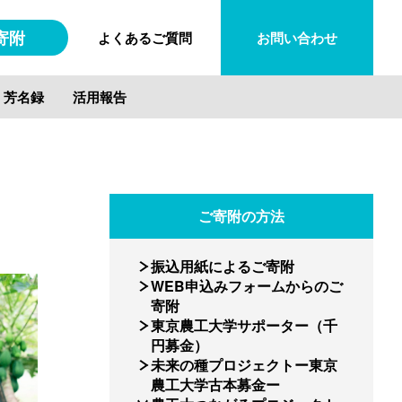
寄附
よくあるご質問
お問い合わせ
・芳名録
活用報告
ご寄附の方法
振込用紙によるご寄附
WEB申込みフォームからのご
寄附
東京農工大学サポーター（千
円募金）
未来の種プロジェクトー東京
農工大学古本募金ー