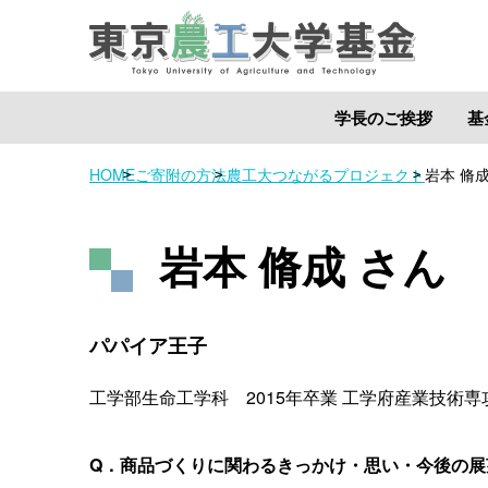
学長のご挨拶
基
HOME
ご寄附の方法
農工大つながるプロジェクト
岩本 脩成
岩本 脩成 さん
パパイア王子
工学部生命工学科 2015年卒業
工学府産業技術専攻
Q．商品づくりに関わるきっかけ・思い・今後の展