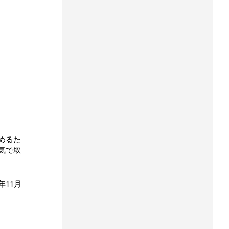
めるた
気で取
年11月