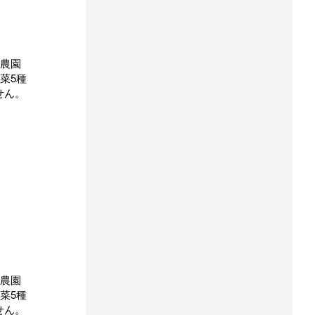
ぃ農園
菜5種
せん。
ぃ農園
菜5種
せん。