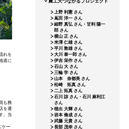
農工大つながるプロジェクト
上野 利憲 さん
嶌田 洋一 さん
細野 真弘 さん・甘利 陽一
郎 さん
横山 正 さん
米澤 仁雄 さん
平川 敦雄 さん
流れを
大川 泰一郎 さん
地道に
伊吉 栄作 さん
石山 大 さん
三輪 学 さん
山本 奈都美 さん
松崎 拓真 さん
二上 拓真 さん
石川 諒 さん・石川 麻利江
員も務
さん
店を運
植出 大輝 さん
す。当
岩本 脩成 さん
武藤 元貴 さん
ニケー
長部 茂幸 さん