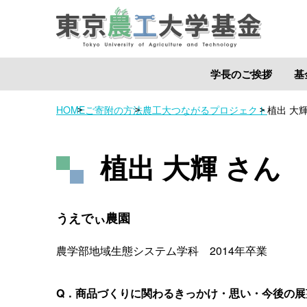
学長のご挨拶
基
HOME
ご寄附の方法
農工大つながるプロジェクト
植出 大輝
植出 大輝 さん
うえでぃ農園
農学部地域生態システム学科 2014年卒業
Q．商品づくりに関わるきっかけ・思い・今後の展