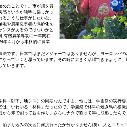
始めたことです。市が畑を貸
実感というか純粋に楽しかっ
れるような仕事がしたいな、
棄地や農業従事者の高齢化を
ャンスがあるのではないかと
科 有機農業専攻に一年間在
24年４月から本格的に農業
農法です。日本ではまだメジャーではありませんが、ヨーロッパの
になっていくと思っています。その時に大きく活躍できるように、
していきます。
学科（以下、地シス）の同期なんですよ。他には、学園祭の実行委
では、いわゆる「林科」だったので、学園祭で林科の焼き鳥の模擬
態から斧で割って薪を作り、さらにナタで割って串に成形したんで
泊まり込みの実習に何度行ったか分かりません(笑) 人とコミュ