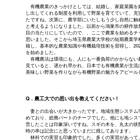
有機農業のきっかけとしては、結婚し、家庭菜園を
し出してくれる制度を利用して野菜を育てていて、充
たですね。次第に、農学部にいたしもう少し自然に触
と考えるようになりました。以前から鴻巣市の耕作放
目の当たりにしていたので、、ここで農業を始めるチ
思いました。そこから埼玉県農業大学校の短期農業学
籍し、基本的な農業知識や有機栽培技術を習得し、20
を始めました。
有機農法は環境にも、人にも一番負荷のかからない
見ていると、遅かれ早かれ、日本でも有機農業が主流
美味しい野菜を作りながら有機野菜の魅力をアピール
Q．農工大での思い出を教えてください！
妻との出会いが大きかったです。地域生態システム
めており、総務パートのチーフでした。他にも地シス
営したことは印象深いですね。スギの木を、丸太の状
時の串は記念にと思っていまだに残してあります。
林科での実習も印象的でした。多くの実習があって、